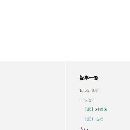
記事一覧
Information
エッセイ
【暦】24節気
【暦】72候
占い