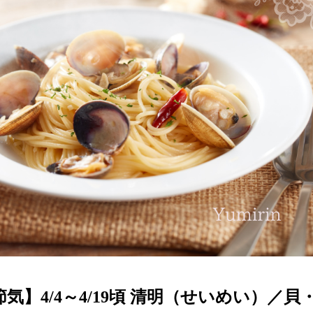
気】4/4～4/19頃 清明（せいめい）／貝