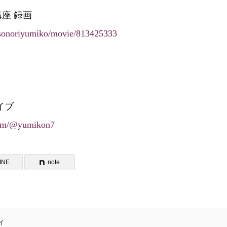
座 録画
tv/sonoriyumiko/movie/813425333
イブ
com/@yumikon7
INE
note
イ