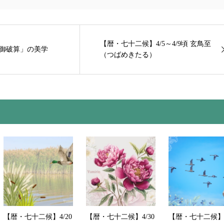
【暦・七十二候】4/5～4/9頃 玄鳥至
「御破算」の美学
（つばめきたる）
【暦・七十二候】4/20
【暦・七十二候】4/30
【暦・七十二候】4