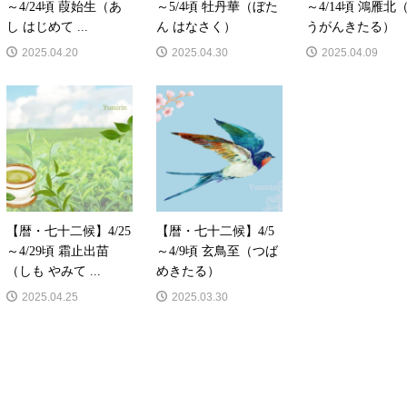
～4/24頃 葭始生（あ
～5/4頃 牡丹華（ぼた
～4/14頃 鴻雁北
し はじめて ...
ん はなさく）
うがんきたる）
2025.04.20
2025.04.30
2025.04.09
【暦・七十二候】4/25
【暦・七十二候】4/5
～4/29頃 霜止出苗
～4/9頃 玄鳥至（つば
（しも やみて ...
めきたる）
2025.04.25
2025.03.30