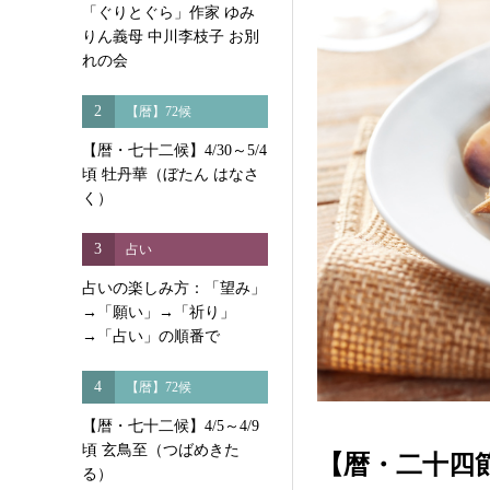
「ぐりとぐら」作家 ゆみ
りん義母 中川李枝子 お別
れの会
2
【暦】72候
【暦・七十二候】4/30～5/4
頃 牡丹華（ぼたん はなさ
く）
3
占い
占いの楽しみ方：「望み」
→「願い」→「祈り」
→「占い」の順番で
4
【暦】72候
【暦・七十二候】4/5～4/9
頃 玄鳥至（つばめきた
【暦・二十四節
る）