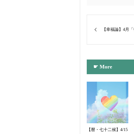
【幸福論】4月
☛ More
【暦・七十二候】4/15