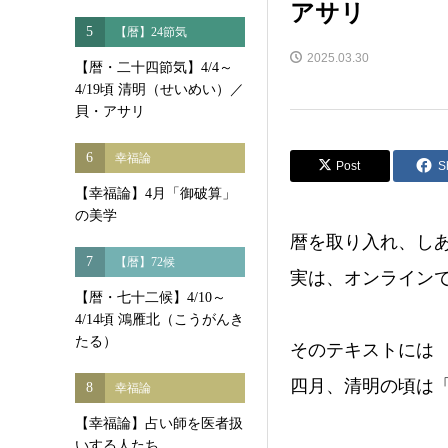
アサリ
5
【暦】24節気
2025.03.30
【暦・二十四節気】4/4～
4/19頃 清明（せいめい）／
貝・アサリ
6
幸福論
Post
S
【幸福論】4月「御破算」
の美学
暦を取り入れ、し
7
【暦】72候
実は、オンライン
【暦・七十二候】4/10～
4/14頃 鴻雁北（こうがんき
たる）
そのテキストには
四月、清明の頃は
8
幸福論
【幸福論】占い師を医者扱
いする人たち