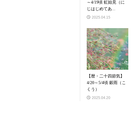
～4/19頃 虹始見（に
じはじめてあ...
2025.04.15
【暦・二十四節気】
4/20～5/4頃 穀雨（こ
くう）
2025.04.20