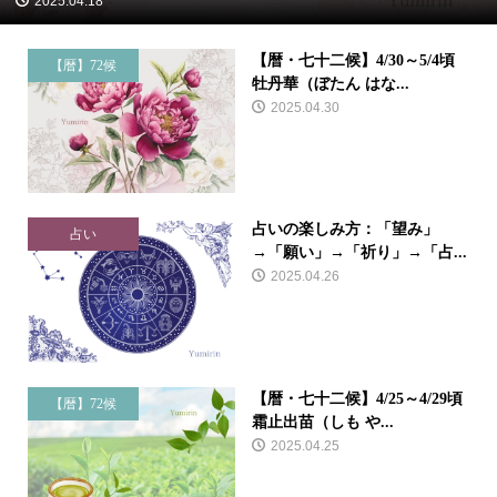
2025.04.18
【暦・七十二候】4/30～5/4頃
【暦】72候
牡丹華（ぼたん はな...
2025.04.30
占いの楽しみ方：「望み」
占い
→「願い」→「祈り」→「占...
2025.04.26
【暦・七十二候】4/25～4/29頃
【暦】72候
霜止出苗（しも や...
2025.04.25