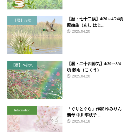
【暦・七十二候】4/20～4/24頃
【暦】72候
葭始生（あし はじ...
2025.04.20
【暦・二十四節気】4/20～5/4
【暦】24節気
頃 穀雨（こくう）
2025.04.20
「ぐりとぐら」作家 ゆみりん
Information
義母 中川李枝子 ...
2025.04.18