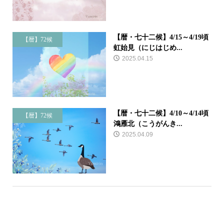
【暦・七十二候】4/15～4/19頃
【暦】72候
虹始見（にじはじめ...
2025.04.15
【暦・七十二候】4/10～4/14頃
【暦】72候
鴻雁北（こうがんき...
2025.04.09