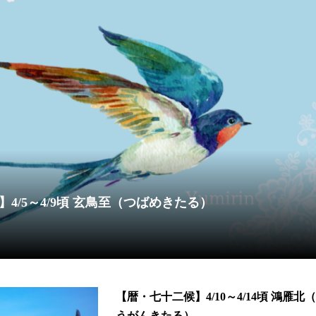
4/5～4/9頃 玄鳥至（つばめきたる）
【暦・七十二候】4/10～4/14頃 鴻雁北
うがんきたる）