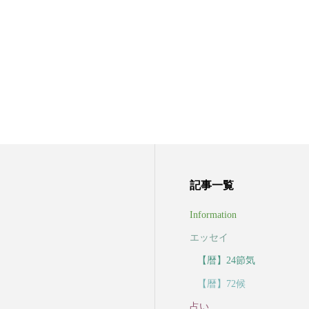
記事一覧
Information
エッセイ
【暦】24節気
【暦】72候
占い