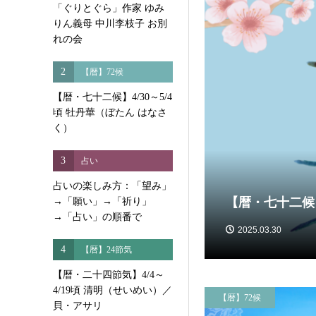
「ぐりとぐら」作家 ゆみ
りん義母 中川李枝子 お別
れの会
2
【暦】72候
【暦・七十二候】4/30～5/4
頃 牡丹華（ぼたん はなさ
く）
3
占い
占いの楽しみ方：「望み」
【暦・七十二候】
→「願い」→「祈り」
→「占い」の順番で
2025.03.30
4
【暦】24節気
【暦・二十四節気】4/4～
4/19頃 清明（せいめい）／
【暦】72候
貝・アサリ