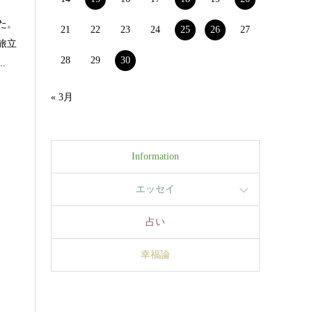
た。
21
22
23
24
25
26
27
旅立
28
29
30
.
« 3月
Information
エッセイ
占い
幸福論