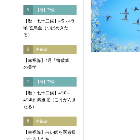
5
【暦】72候
【暦・七十二候】4/5～4/9
頃 玄鳥至（つばめきた
る）
6
幸福論
【幸福論】4月「御破算」
の美学
7
【暦】72候
【暦・七十二候】4/10～
4/14頃 鴻雁北（こうがんき
たる）
8
幸福論
【幸福論】占い師を医者扱
いする人たち