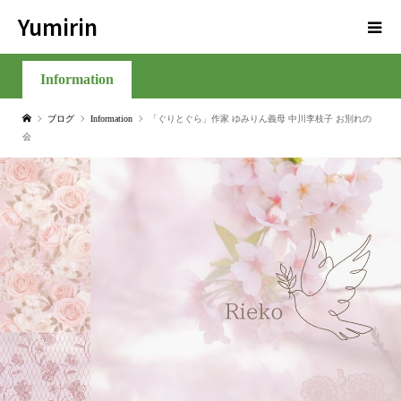
Yumirin
Information
ブログ
Information
「ぐりとぐら」作家 ゆみりん義母 中川李枝子 お別れの
会