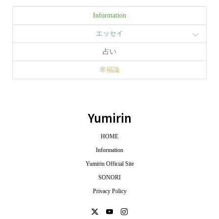
Information
エッセイ
占い
幸福論
Yumirin
HOME
Information
Yumirin Official Site
SONORI
Privacy Policy