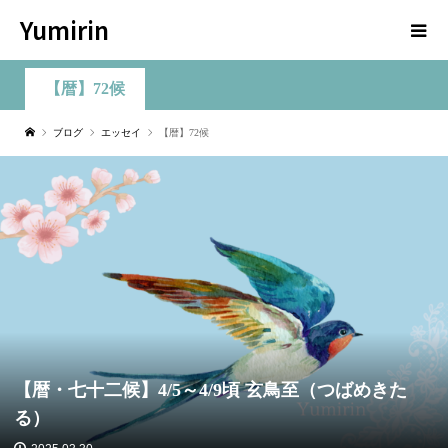
Yumirin
【暦】72候
ブログ
エッセイ
【暦】72候
【暦・七十二候】4/5～4/9頃 玄鳥至（つばめきた
る）