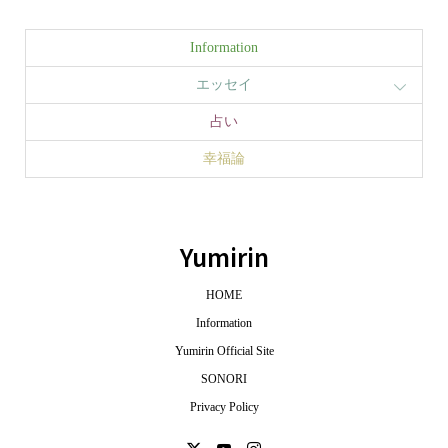
Information
エッセイ
占い
幸福論
Yumirin
HOME
Information
Yumirin Official Site
SONORI
Privacy Policy