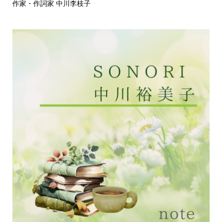
作家・作詞家 中川李枝子