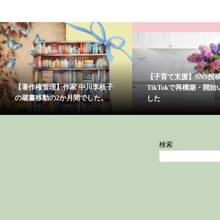
【子育て支援】SNS投稿+
【著作権管理】作家 中川李枝子
TikTokで再構築・開
の蔵書移動の2か月間でした。
した
検索