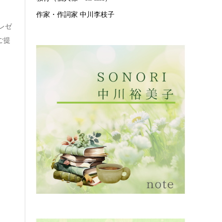
作家・作詞家 中川李枝子
レゼ
ご提