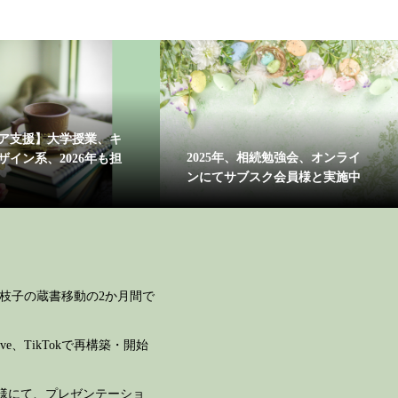
ア支援】大学授業、キ
2025年、相続勉強会、オンライ
ザイン系、2026年も担
ンにてサブスク会員様と実施中
李枝子の蔵書移動の2か月間で
ve、TikTokで再構築・開始
様にて、プレゼンテーショ