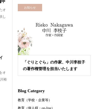
備中
お知らせ
たオ
供し
イ
「ぐりとぐら」の作家、中川李枝子
の著作権管理を担当いたします
をオ
中川裕
Blog Category
教育（学校・企業等）
教育（個人様・on-line）