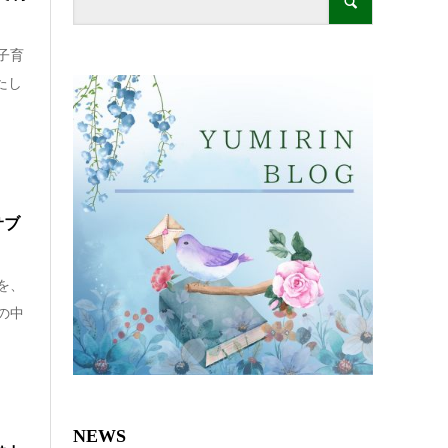
子育
たし
サブ
を、
の中
NEWS