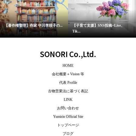
育て支援】SNS投稿+Live、
【キャリア支援】女子大学様にて...
【
..
SONORI Co.,Ltd.
HOME
会社概要＋Vision 等
代表 Profile
古物営業法に基づく表記
LINK
お問い合わせ
Yumirin Official Site
トップページ
ブログ