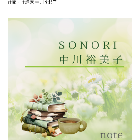
作家・作詞家 中川李枝子